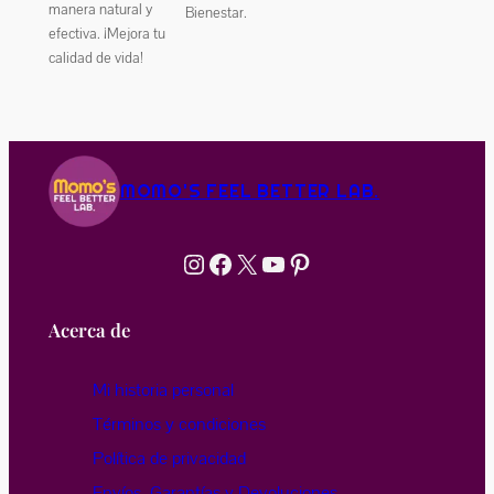
manera natural y
Bienestar.
efectiva. ¡Mejora tu
calidad de vida!
MOMO'S FEEL BETTER LAB.
Instagram
Facebook
X
YouTube
Pinterest
Acerca de
Mi historia personal
Términos y condiciones
Política de privacidad
Envíos, Garantías y Devoluciones