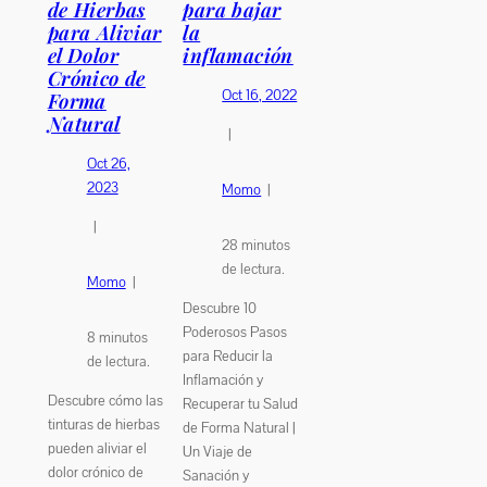
de Hierbas
para bajar
para Aliviar
la
el Dolor
inflamación
Crónico de
Oct 16, 2022
Forma
Natural
|
Oct 26,
2023
Momo
|
|
28
minutos
de lectura.
Momo
|
Descubre 10
Poderosos Pasos
8
minutos
para Reducir la
de lectura.
Inflamación y
Descubre cómo las
Recuperar tu Salud
tinturas de hierbas
de Forma Natural |
pueden aliviar el
Un Viaje de
dolor crónico de
Sanación y