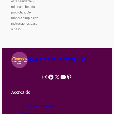
esta saludable y
milenaria bebida
probiótica. De
manera simple con
instrucciones paso
a paso.
MOMO'S FEEL BETTER LAB.
Instagram
Facebook
X
YouTube
Pinterest
Acerca de
Mi historia personal
Términos y condiciones