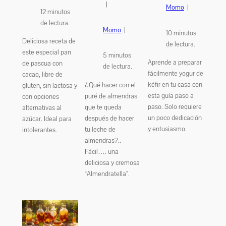
|
Momo
|
12
minutos
de lectura.
Momo
|
10
minutos
Deliciosa receta de
de lectura.
este especial pan
5
minutos
Aprende a preparar
de pascua con
de lectura.
fácilmente yogur de
cacao, libre de
kéfir en tu casa con
¿Qué hacer con el
gluten, sin lactosa y
esta guía paso a
puré de almendras
con opciones
paso. Solo requiere
que te queda
alternativas al
un poco dedicación
después de hacer
azúcar. Ideal para
y entusiasmo.
tu leche de
intolerantes.
almendras?..
Fácil…. una
deliciosa y cremosa
“Almendratella”.