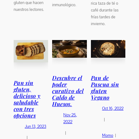
gluten que hacen
rica taza de té o
inmunológico.
nuestros lectores.
café durante las
frías tardes de
invierno.
Descubre el
Pan de
Pan sin
poder
Pascua sin
gluten,
curativo del
gluten
delicioso y
Caldo de
Vegano
saludable
Huesos.
con tres
Oct 16, 2022
opciones
Nov 25,
|
2022
Jun 13, 2023
|
Momo
|
|