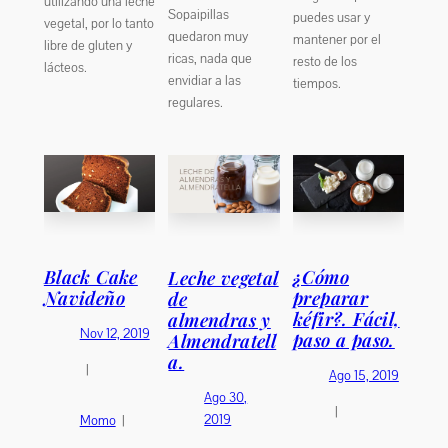
utilizando una leche
Sopaipillas
puedes usar y
vegetal, por lo tanto
quedaron muy
mantener por el
libre de gluten y
ricas, nada que
resto de los
lácteos.
envidiar a las
tiempos.
regulares.
Black Cake
¿Cómo
Leche vegetal
Navideño
preparar
de
kéfir?. Fácil,
almendras y
Nov 12, 2019
paso a paso.
Almendratell
a.
|
Ago 15, 2019
Ago 30,
|
2019
Momo
|