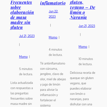
Frecuentes
gluten,
inflamatorio
sobre
vegano – De
Jun 22,
elaboración
limón o
de masa
Naranja
2023
madre sin
|
Jun 21, 2023
gluten
|
Jul 21, 2023
Momo
|
|
Momo
|
4
minutos
de lectura.
Momo
|
10
minutos
Té antiinflamatorio
de lectura.
con cúrcuma,
5
minutos
Deliciosa receta de
jengibre, clavo de
de lectura.
queque sin gluten
olor, miel de abejas
Lista actualizada
vegano, que
y jugo de limón
con respuestas a
puedes elaborar
para aliviar la
las preguntas
con limón o
inflamación y
frecuentes sobre
naranjas, para
fortalecer el
masa madre sin
disfrutar con una
sistema