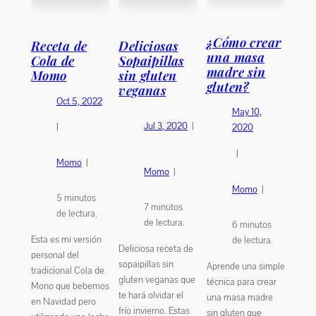
¿Cómo crear
Receta de
Deliciosas
una masa
Cola de
Sopaipillas
madre sin
Momo
sin gluten
gluten?
veganas
Oct 5, 2022
May 10,
Jul 3, 2020
|
|
2020
|
Momo
|
Momo
|
Momo
|
5
minutos
7
minutos
de lectura.
de lectura.
6
minutos
Esta es mi versión
de lectura.
Deliciosa receta de
personal del
sopaipillas sin
Aprende una simple
tradicional Cola de
gluten veganas que
técnica para crear
Mono que bebemos
te hará olvidar el
una masa madre
en Navidad pero
frío invierno. Estas
sin gluten que