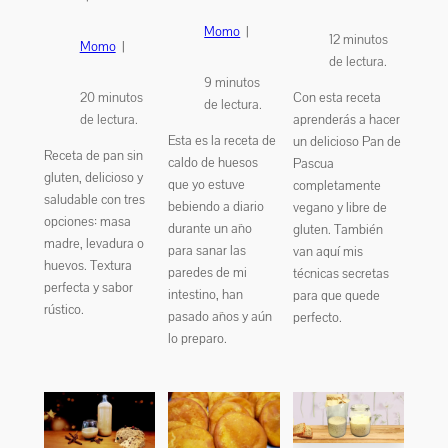
Momo
|
12
minutos
Momo
|
de lectura.
9
minutos
20
minutos
Con esta receta
de lectura.
de lectura.
aprenderás a hacer
Esta es la receta de
un delicioso Pan de
Receta de pan sin
caldo de huesos
Pascua
gluten, delicioso y
que yo estuve
completamente
saludable con tres
bebiendo a diario
vegano y libre de
opciones: masa
durante un año
gluten. También
madre, levadura o
para sanar las
van aquí mis
huevos. Textura
paredes de mi
técnicas secretas
perfecta y sabor
intestino, han
para que quede
rústico.
pasado años y aún
perfecto.
lo preparo.