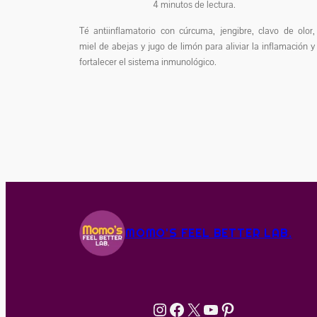
4
minutos de lectura.
Té antiinflamatorio con cúrcuma, jengibre, clavo de olor,
miel de abejas y jugo de limón para aliviar la inflamación y
fortalecer el sistema inmunológico.
MOMO'S FEEL BETTER LAB.
Instagram
Facebook
X
YouTube
Pinterest