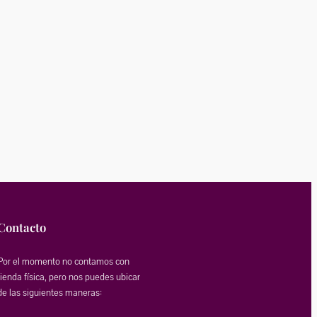
Contacto
Por el momento no contamos con
tienda física, pero nos puedes ubicar
de las siguientes maneras: