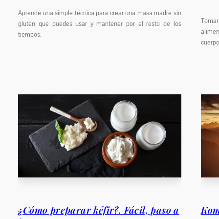
Aprende una simple técnica para crear una masa madre sin
Tomar
gluten que puedes usar y mantener por el resto de los
alimen
tiempos.
cuerpo
¿Cómo preparar kéfir?. Fácil, paso a
Kom