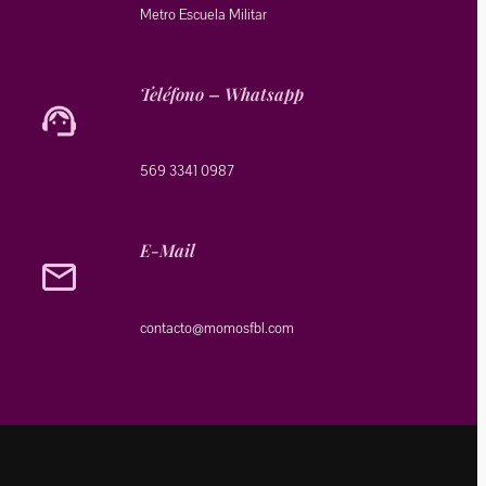
Metro Escuela Militar
Teléfono – Whatsapp
569 3341 0987
E-Mail
@otcatnoc
moc.lbfsomom