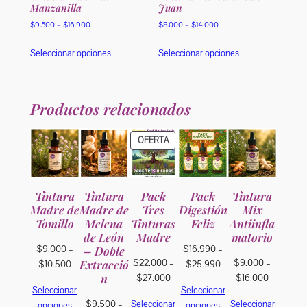
de
Manzanilla
Juan
producto
producto
Rango
Rango
$
9.500
–
$
16.900
$
8.000
–
$
14.000
de
de
Este
Este
precios:
precios:
Seleccionar opciones
Seleccionar opciones
producto
producto
desde
desde
tiene
tiene
$9.500
$8.000
múltiples
múltiples
hasta
hasta
variantes.
variantes.
$16.900
$14.000
Productos relacionados
Las
Las
opciones
opciones
PRODUCTO
OFERTA
se
se
EN
pueden
pueden
OFERTA
elegir
elegir
en
en
Tintura
Tintura
Pack
Pack
Tintura
la
la
Madre de
Madre de
Tres
Digestión
Mix
Tomillo
Melena
Tinturas
Feliz
Antiinfla
página
página
de León
Madre
matorio
de
de
$
9.000
–
$
16.990
–
– Doble
producto
producto
$
22.000
–
$
9.000
–
Rango
Rango
Extracció
$
10.500
$
25.990
Rango
Rango
n
$
27.000
$
16.000
de
de
Seleccionar
Seleccionar
de
de
precios:
precios:
$
9.500
–
Seleccionar
Seleccionar
opciones
opciones