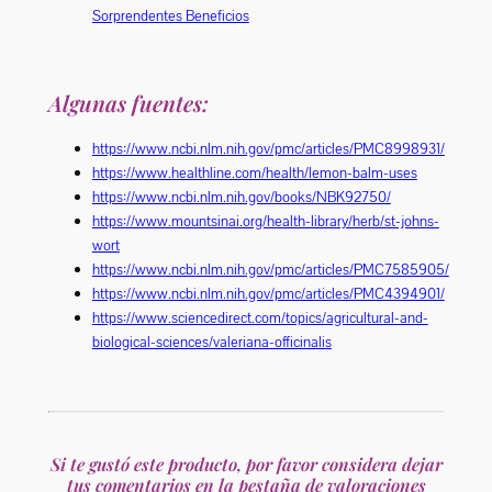
Sorprendentes Beneficios
Algunas fuentes:
https://www.ncbi.nlm.nih.gov/pmc/articles/PMC8998931/
https://www.healthline.com/health/lemon-balm-uses
https://www.ncbi.nlm.nih.gov/books/NBK92750/
https://www.mountsinai.org/health-library/herb/st-johns-
wort
https://www.ncbi.nlm.nih.gov/pmc/articles/PMC7585905/
https://www.ncbi.nlm.nih.gov/pmc/articles/PMC4394901/
https://www.sciencedirect.com/topics/agricultural-and-
biological-sciences/valeriana-officinalis
Si te gustó este producto, por favor considera dejar
tus comentarios en la pestaña de valoraciones