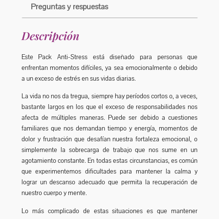
a
$
Preguntas y respuestas
n
1
t
Descripción
i
8
d
Este Pack Anti-Stress está diseñado para personas que
.
a
enfrentan momentos difíciles, ya sea emocionalmente o debido
d
9
a un exceso de estrés en sus vidas diarias.
0
La vida no nos da tregua, siempre hay períodos cortos o, a veces,
bastante largos en los que el exceso de responsabilidades nos
0
afecta de múltiples maneras. Puede ser debido a cuestiones
familiares que nos demandan tiempo y energía, momentos de
h
dolor y frustración que desafían nuestra fortaleza emocional, o
a
simplemente la sobrecarga de trabajo que nos sume en un
agotamiento constante. En todas estas circunstancias, es común
s
que experimentemos dificultades para mantener la calma y
t
lograr un descanso adecuado que permita la recuperación de
nuestro cuerpo y mente.
a
Lo más complicado de estas situaciones es que mantener