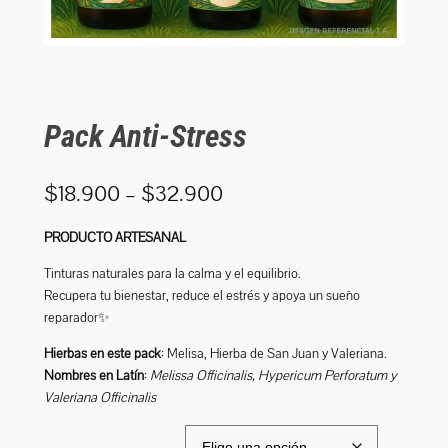
Pack Anti-Stress
R
$
18.900
–
$
32.900
a
PRODUCTO ARTESANAL
n
Tinturas naturales para la calma y el equilibrio.
Recupera tu bienestar, reduce el estrés y apoya un sueño
g
reparador✨
o
Hierbas en este pack
: Melisa, Hierba de San Juan y Valeriana.
d
Nombres en Latín
:
Melissa Officinalis, Hypericum Perforatum y
Valeriana Officinalis
e
p