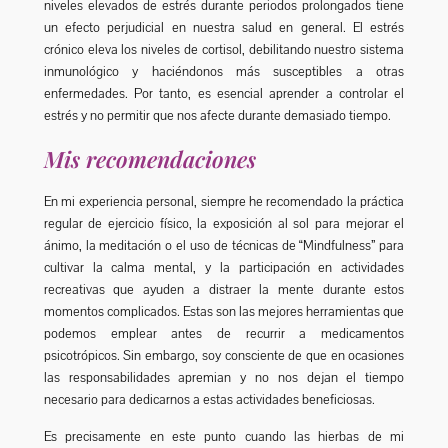
$
niveles elevados de estrés durante periodos prolongados tiene
un efecto perjudicial en nuestra salud en general. El estrés
3
crónico eleva los niveles de cortisol, debilitando nuestro sistema
2
inmunológico y haciéndonos más susceptibles a otras
enfermedades. Por tanto, es esencial aprender a controlar el
.
estrés y no permitir que nos afecte durante demasiado tiempo.
9
Mis recomendaciones
0
En mi experiencia personal, siempre he recomendado la práctica
0
regular de ejercicio físico, la exposición al sol para mejorar el
ánimo, la meditación o el uso de técnicas de “Mindfulness” para
cultivar la calma mental, y la participación en actividades
recreativas que ayuden a distraer la mente durante estos
momentos complicados. Estas son las mejores herramientas que
podemos emplear antes de recurrir a medicamentos
psicotrópicos. Sin embargo, soy consciente de que en ocasiones
las responsabilidades apremian y no nos dejan el tiempo
necesario para dedicarnos a estas actividades beneficiosas.
Es precisamente en este punto cuando las hierbas de mi