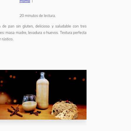
Momo
|
20
minutos de lectura.
 de pan sin gluten, delicioso y saludable con tres
es: masa madre, levadura o huevos. Textura perfecta
 rústico.