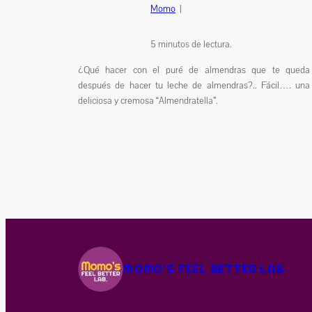
Momo
|
5
minutos de lectura.
¿Qué hacer con el puré de almendras que te queda
después de hacer tu leche de almendras?.. Fácil…. una
deliciosa y cremosa “Almendratella”.
MOMO'S FEEL BETTER LAB.