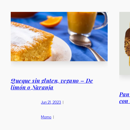
Queque sin gluten, vegano – De
limón o Naranja
Pan 
con 
Jun 21, 2023
|
Momo
|