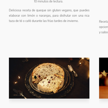
10
minutos de lectura.
Deliciosa receta de queque sin gluten vegano, que puedes
elaborar con limón o naranjas, para disfrutar con una rica
taza de té o café durante las frías tardes de invierno.
Receta
opcion
y sabor